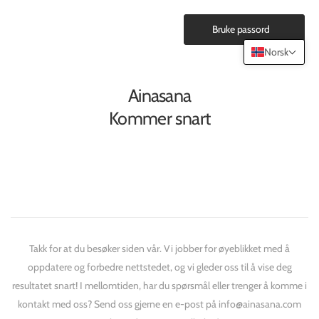
Bruke passord
Norsk
Ainasana
Kommer snart
Takk for at du besøker siden vår. Vi jobber for øyeblikket med å
oppdatere og forbedre nettstedet, og vi gleder oss til å vise deg
resultatet snart! I mellomtiden, har du spørsmål eller trenger å komme i
kontakt med oss? Send oss gjerne en e-post på info@ainasana.com