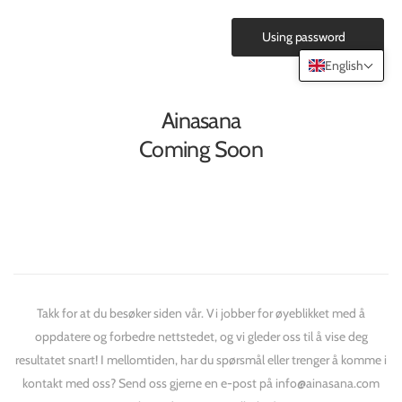
Using password
English
Ainasana
Coming Soon
Takk for at du besøker siden vår. Vi jobber for øyeblikket med å
oppdatere og forbedre nettstedet, og vi gleder oss til å vise deg
resultatet snart! I mellomtiden, har du spørsmål eller trenger å komme i
kontakt med oss? Send oss gjerne en e-post på info@ainasana.com